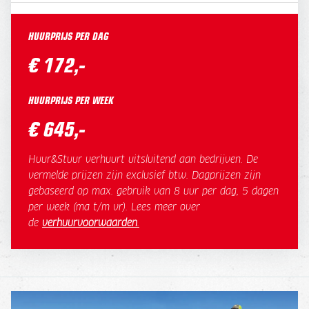
HUURPRIJS PER DAG
€ 172,-
HUURPRIJS PER WEEK
€ 645,-
Huur&Stuur verhuurt uitsluitend aan bedrijven. De
vermelde prijzen zijn exclusief btw. Dagprijzen zijn
gebaseerd op max. gebruik van 8 uur per dag, 5 dagen
per week (ma t/m vr). Lees meer over
de
verhuurvoorwaarden
.