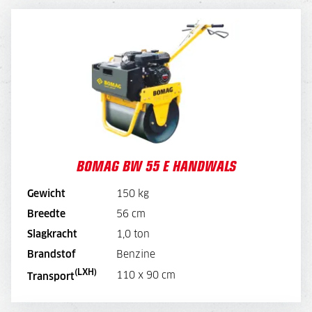
BOMAG BW 55 E HANDWALS
DAGPRIJS
56,-
WEEKPRIJS
210,-
BOMAG BW 55 E HANDWALS
BEKIJK MACHINE
Gewicht
150 kg
Breedte
56 cm
BEKIJK BROCHURE
Slagkracht
1,0 ton
Brandstof
Benzine
DIRECT AANVRAGEN
(LXH)
110 x 90 cm
Transport