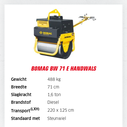
BOMAG BW 71 E HANDWALS
DAGPRIJS
80,-
WEEKPRIJS
300,-
BOMAG BW 71 E HANDWALS
Gewicht
488 kg
BEKIJK MACHINE
Breedte
71 cm
Slagkracht
1,6 ton
BEKIJK BROCHURE
Brandstof
Diesel
(LXH)
220 x 125 cm
Transport
DIRECT AANVRAGEN
Standaard met
Steunwiel