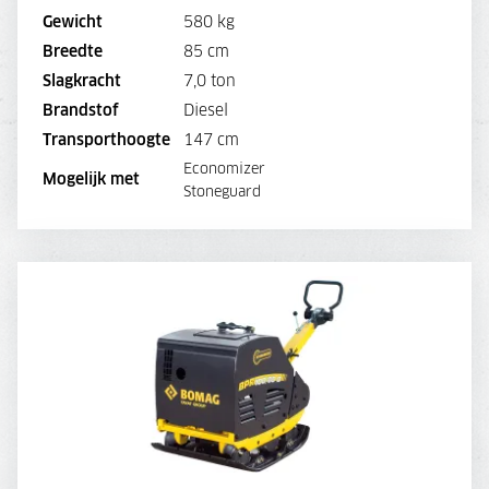
Gewicht
580 kg
BEKIJK MACHINE
Breedte
85 cm
Slagkracht
7,0 ton
BEKIJK BROCHURE
Brandstof
Diesel
Transporthoogte
147 cm
Economizer
DIRECT AANVRAGEN
Mogelijk met
Stoneguard
BOMAG BPR 100/80 DE TRILPLAAT
DAGPRIJS
92,-
WEEKPRIJS
345,-