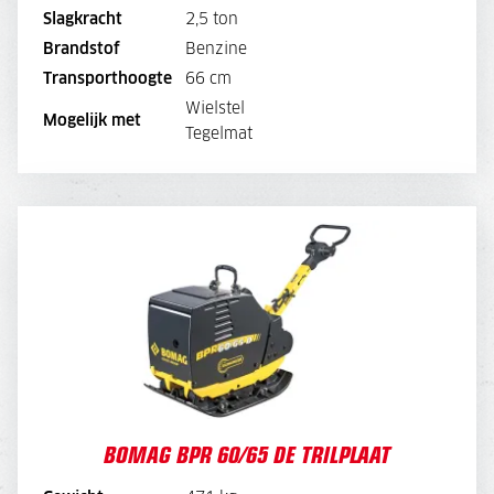
Slagkracht
2,5 ton
Brandstof
Benzine
BEKIJK BROCHURE
Transporthoogte
66 cm
Wielstel
DIRECT AANVRAGEN
Mogelijk met
Tegelmat
BOMAG BPR 60/65 DE TRILPLAAT
DAGPRIJS
76,-
WEEKPRIJS
285,-
BOMAG BPR 60/65 DE TRILPLAAT