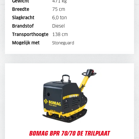
Gewicht
471 kg
BEKIJK MACHINE
Breedte
75 cm
Slagkracht
6,0 ton
BEKIJK BROCHURE
Brandstof
Diesel
Transporthoogte
138 cm
DIRECT AANVRAGEN
Mogelijk met
Stoneguard
BOMAG BPR 70/70 DE TRILPLAAT
DAGPRIJS
80,-
WEEKPRIJS
300,-
BOMAG BPR 70/70 DE TRILPLAAT