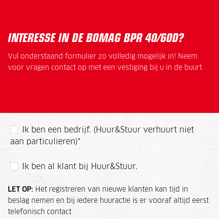
INTERESSE IN DE BOMAG BPR 40/60D?
Vul onderstaand formulier zo volledig mogelijk in! Neem
voor vragen contact op met een vestiging bij u in de buurt.
Ik ben een bedrijf. (Huur&Stuur verhuurt niet
aan particulieren)
*
Ik ben al klant bij Huur&Stuur.
LET OP:
Het registreren van nieuwe klanten kan tijd in
beslag nemen en bij iedere huuractie is er vooraf altijd eerst
telefonisch contact.