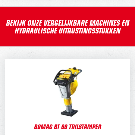
BEKIJK ONZE VERGELIJKBARE MACHINES EN
HYDRAULISCHE UITRUSTINGSSTUKKEN
BOMAG BT 60 TRILSTAMPER
DAGPRIJS
40,-
WEEKPRIJS
150,-
BOMAG BT 60 TRILSTAMPER