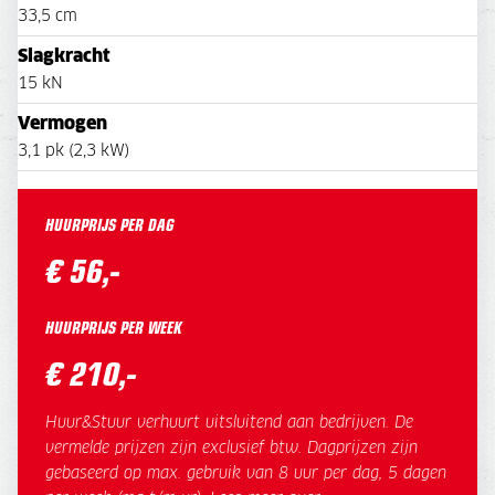
33,5 cm
Slagkracht
15 kN
Vermogen
3,1 pk (2,3 kW)
HUURPRIJS PER DAG
€ 56,-
HUURPRIJS PER WEEK
€ 210,-
Huur&Stuur verhuurt uitsluitend aan bedrijven. De
vermelde prijzen zijn exclusief btw. Dagprijzen zijn
gebaseerd op max. gebruik van 8 uur per dag, 5 dagen