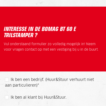
INTERESSE IN DE BOMAG BT 60 E
TRILSTAMPER ?
Vul onderstaand formulier zo volledig mogelijk in! Neem
voor vragen contact op met een vestiging bij u in de buurt.
Ik ben een bedrijf. (Huur&Stuur verhuurt niet
aan particulieren)
*
Ik ben al klant bij Huur&Stuur.