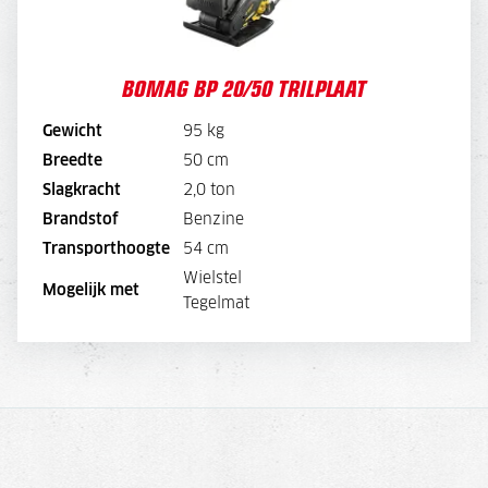
BOMAG BP 20/50 TRILPLAAT
Gewicht
95 kg
Breedte
50 cm
BEKIJK MACHINE
Slagkracht
2,0 ton
Brandstof
Benzine
BEKIJK BROCHURE
Transporthoogte
54 cm
Wielstel
DIRECT AANVRAGEN
Mogelijk met
Tegelmat