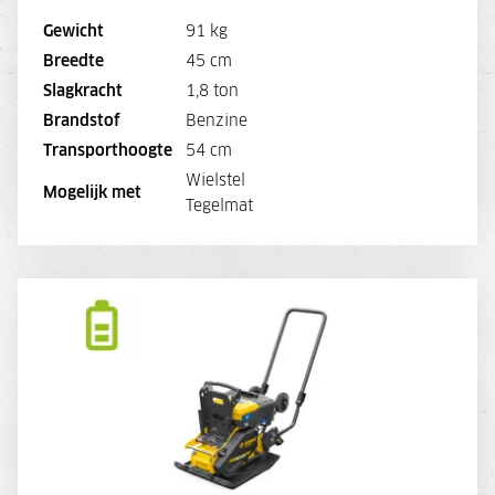
Gewicht
91 kg
Breedte
45 cm
BEKIJK MACHINE
Slagkracht
1,8 ton
Brandstof
Benzine
BEKIJK BROCHURE
Transporthoogte
54 cm
Wielstel
DIRECT AANVRAGEN
Mogelijk met
Tegelmat
BOMAG BP 18/45 E TRILPLAAT
DAGPRIJS
56,-
WEEKPRIJS
210,-