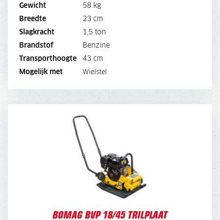
Gewicht
58 kg
BEKIJK MACHINE
Breedte
23 cm
Slagkracht
1,5 ton
BEKIJK BROCHURE
Brandstof
Benzine
Transporthoogte
43 cm
DIRECT AANVRAGEN
Mogelijk met
Wielstel
BOMAG BVP 18/45 TRILPLAAT
DAGPRIJS
40,-
WEEKPRIJS
150,-
BOMAG BVP 18/45 TRILPLAAT