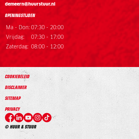
demeern@huurstuur.nl
OPENINGSTIJDEN
Ma - Don:
07:30 - 20:00
Vrijdag:
07:30 - 17:00
Zaterdag:
08:00 - 12:00
COOKIEBELEID
DISCLAIMER
SITEMAP
PRIVACY
© HUUR & STUUR