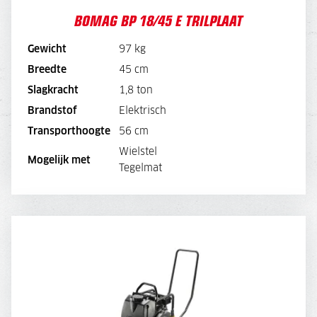
BOMAG BP 18/45 E TRILPLAAT
Gewicht
97 kg
Breedte
45 cm
BEKIJK MACHINE
Slagkracht
1,8 ton
Brandstof
Elektrisch
BEKIJK BROCHURE
Transporthoogte
56 cm
Wielstel
DIRECT AANVRAGEN
Mogelijk met
Tegelmat
BOMAG BP 20/50 TRILPLAAT
DAGPRIJS
48,-
WEEKPRIJS
180,-