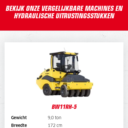
BEKIJK ONZE VERGELIJKBARE MACHINES EN
HYDRAULISCHE UITRUSTINGSSTUKKEN
BW11RH-5
DAGPRIJS
250,-
WEEKPRIJS
1.000,-
BEKIJK MACHINE
BW11RH-5
BEKIJK BROCHURE
Gewicht
9,0 ton
Breedte
172 cm