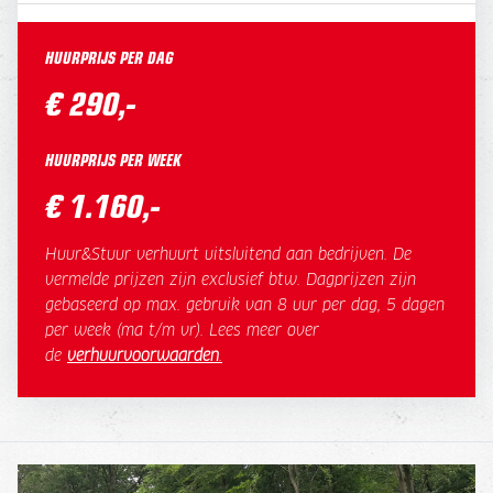
HUURPRIJS PER DAG
€ 290,-
HUURPRIJS PER WEEK
€ 1.160,-
Huur&Stuur verhuurt uitsluitend aan bedrijven. De
vermelde prijzen zijn exclusief btw. Dagprijzen zijn
gebaseerd op max. gebruik van 8 uur per dag, 5 dagen
per week (ma t/m vr). Lees meer over
de
verhuurvoorwaarden
.