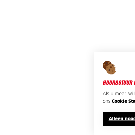
HUUR&STUUR 
Als u meer wi
ons
Cookie St
Alleen nood