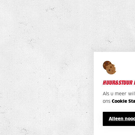
HUUR&STUUR 
Als u meer wi
ons
Cookie St
Alleen nood