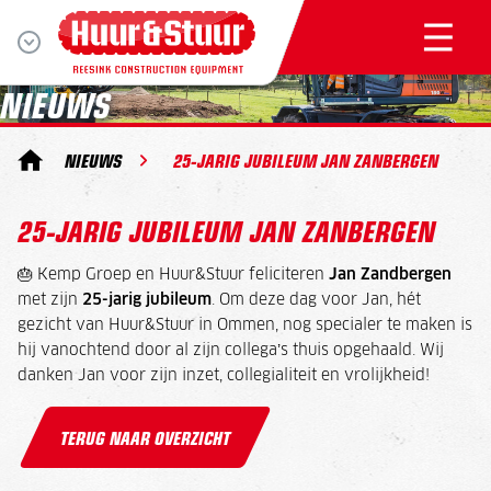
NIEUWS
NIEUWS
25-JARIG JUBILEUM JAN ZANBERGEN
25-JARIG JUBILEUM JAN ZANBERGEN
🎂
Kemp Groep
en
Huur&Stuur
feliciteren
Jan Zandbergen
met zijn
25-jarig jubileum
. Om deze dag voor Jan, hét
gezicht van Huur&Stuur in Ommen, nog specialer te maken is
hij vanochtend door al zijn collega’s thuis opgehaald. Wij
danken Jan voor zijn inzet, collegialiteit en vrolijkheid!
TERUG NAAR OVERZICHT