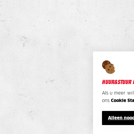
HUUR&STUUR 
Als u meer wi
ons
Cookie St
Alleen nood