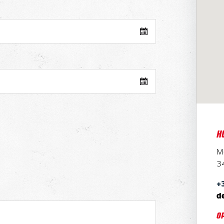
H
M
3
+
d
O