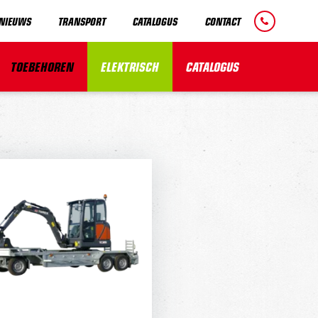
NIEUWS
TRANSPORT
CATALOGUS
CONTACT
TOEBEHOREN
ELEKTRISCH
CATALOGUS
AANHANGER
Houdt rekening met het
ewicht van de auto en het
laadgewicht van het
vervoersproduct.