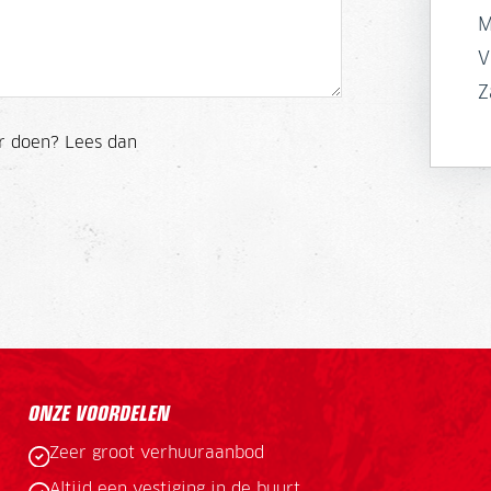
M
V
Z
r doen? Lees dan
ONZE VOORDELEN
Zeer groot verhuuraanbod
Altijd een vestiging in de buurt