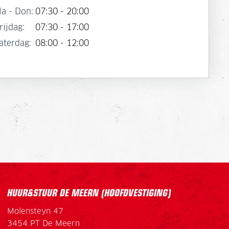
a - Don:
07:30 - 20:00
rijdag:
07:30 - 17:00
aterdag:
08:00 - 12:00
HUUR&STUUR DE MEERN (HOOFDVESTIGING)
Molensteyn 47
3454 PT De Meern