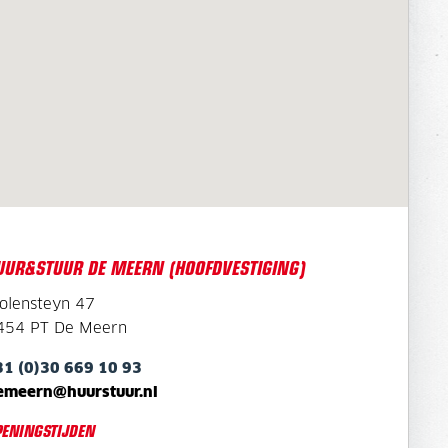
UUR&STUUR DE MEERN (HOOFDVESTIGING)
olensteyn 47
454 PT De Meern
31 (0)30 669 10 93
emeern@huurstuur.nl
PENINGSTIJDEN