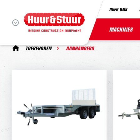
OVER ONS
MACHINES
TOEBEHOREN
AANHANGERS
AANHANGER
Houdt rekening met het
trekgewicht van de auto en het
trekg
laadgewicht van het
vervoersproduct.