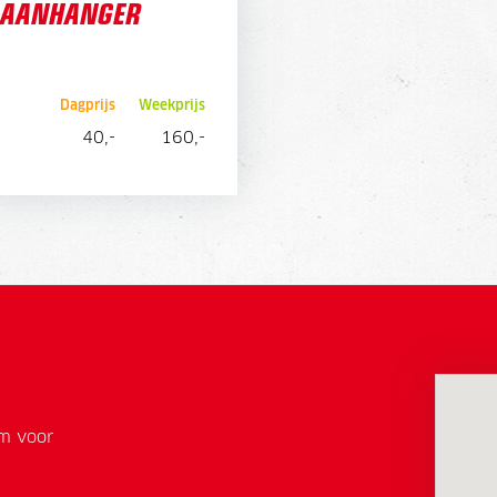
AANHANGER
Dagprijs
Weekprijs
DIRECT AANVRAGEN
40,-
160,-
em voor