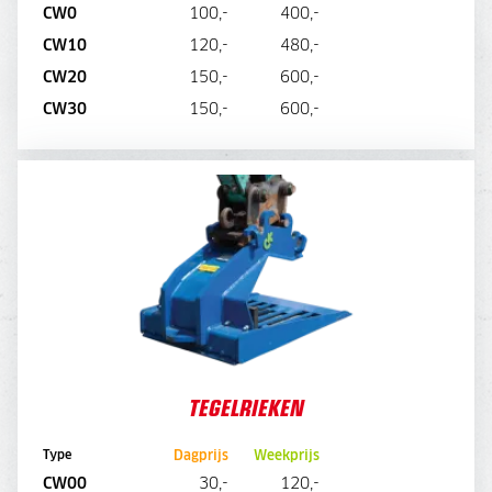
CW0
100,-
400,-
CW10
120,-
480,-
CW20
150,-
600,-
DIRECT AANVRAGEN
CW30
150,-
600,-
TEGELRIEKEN
TEGELRIEKEN
Dagprijs
Weekprijs
Type
CW00
30,-
120,-