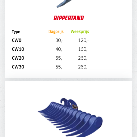
RIPPERTAND
Dagprijs
Weekprijs
Type
CW0
30,-
120,-
CW10
40,-
160,-
CW20
65,-
260,-
DIRECT AANVRAGEN
CW30
65,-
260,-
TERREINHARK