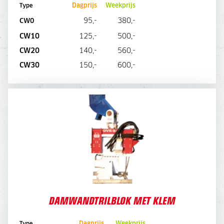
Dagprijs
Weekprijs
Type
95,-
380,-
CW0
CW10
125,-
500,-
CW20
140,-
560,-
DIRECT AANVRAGEN
CW30
150,-
600,-
DAMWANDTRILBLOK MET KLEM
VANAF 15 TONS MACHINE
VEREIST MACHINE VOORZIEN VAN LEKOLIELEIDING
DAMWANDTRILBLOK MET KLEM
Type