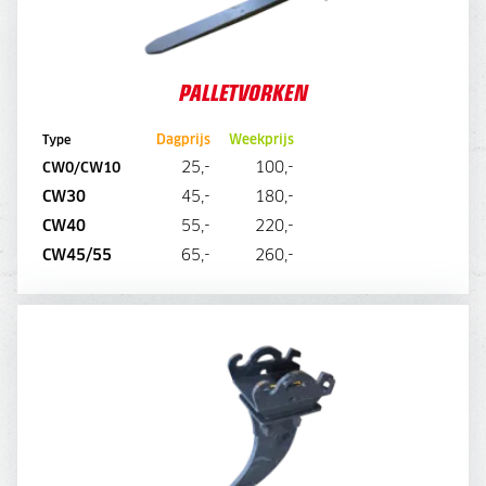
PALLETVORKEN
Dagprijs
Weekprijs
Type
25,-
100,-
CW0/CW10
CW30
45,-
180,-
CW40
55,-
220,-
DIRECT AANVRAGEN
CW45/55
65,-
260,-
RIPPERTAND