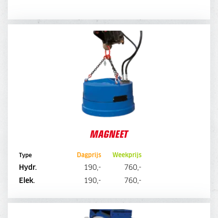
MAGNEET
VANAF 15 TONS MACHINE
MAGNEET
Dagprijs
Weekprijs
Type
Hydr.
190,-
760,-
DIRECT AANVRAGEN
Elek.
190,-
760,-
VERDICHTINGSWIEL