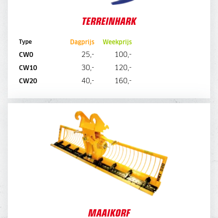
TERREINHARK
Dagprijs
Weekprijs
Type
25,-
100,-
CW0
30,-
120,-
CW10
DIRECT AANVRAGEN
40,-
160,-
CW20
MAAIKORF
MAAIKORF