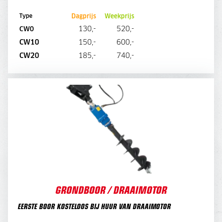
Dagprijs
Weekprijs
Type
130,-
520,-
CW0
CW10
150,-
600,-
DIRECT AANVRAGEN
CW20
185,-
740,-
GRONDBOOR / DRAAIMOTOR
GRONDBOOR / DRAAIMOTOR
EERSTE BOOR KOSTELOOS BIJ HUUR VAN DRAAIMOTOR