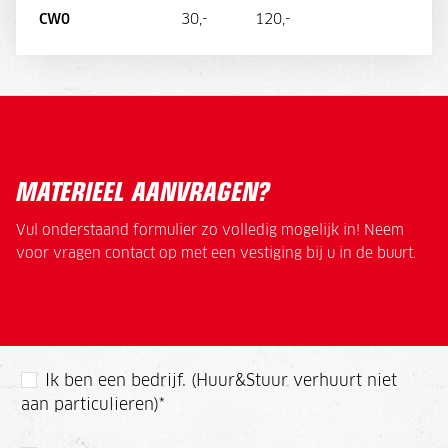
DIRECT AANVRAGEN
CW0
30,-
120,-
MATERIEEL AANVRAGEN?
Vul onderstaand formulier zo volledig mogelijk in! Neem
voor vragen contact op met een vestiging bij u in de buurt.
Ik ben een bedrijf. (Huur&Stuur verhuurt niet
aan particulieren)
*