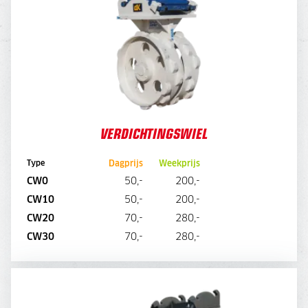
VERDICHTINGSWIEL
Dagprijs
Weekprijs
Type
CW0
50,-
200,-
CW10
50,-
200,-
CW20
70,-
280,-
DIRECT AANVRAGEN
CW30
70,-
280,-
BUIZENLEGGER