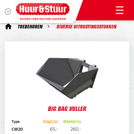
TOEBEHOREN
DIVERSE UITRUSTINGSSTUKKEN
BIG BAG VULLER
BIG BAG VULLER
Dagprijs
Weekprijs
Type
65,-
260,-
CW20
DIRECT AANVRAGEN