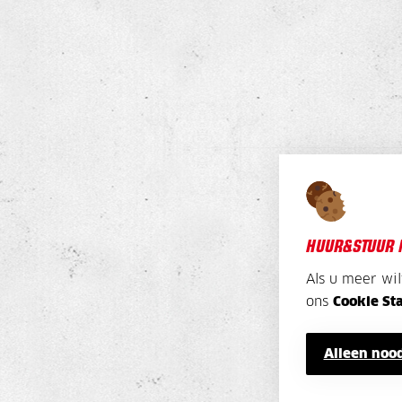
HUUR&STUUR 
Als u meer wi
ons
Cookie St
Alleen nood