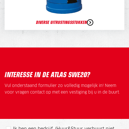
DIVERSE UITRUSTINGSSTUKKEN
INTERESSE IN DE ATLAS SWE20?
Vul onderstaand formulier zo volledig mogelijk in! Neem
voor vragen contact op met een vestiging bij u in de buurt.