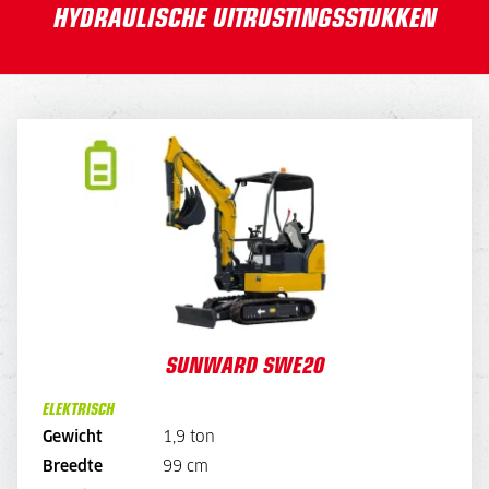
HYDRAULISCHE UITRUSTINGSSTUKKEN
SUNWARD SWE20
DAGPRIJS
195,-
OPTIE:
-
45,
Snellader
*Standaard met laadsnoer
WEEKPRIJS
780,-
SUNWARD SWE20
OPTIE:
180,-
Snellader
ELEKTRISCH
*Standaard met laadsnoer
Gewicht
1,9 ton
Breedte
99 cm
BEKIJK MACHINE