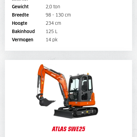
BEKIJK MACHINE
Gewicht
2,0 ton
Breedte
98 - 130 cm
BEKIJK BROCHURE
Hoogte
234 cm
Bakinhoud
125 L
DIRECT AANVRAGEN
Vermogen
14 pk
ATLAS SWE25
DAGPRIJS
130,-
OPTIES:
-
45,
Overdruk excl. filters
WEEKPRIJS
520,-
OPTIES:
ATLAS SWE25
180,-
Overdruk excl. filters