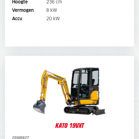
Hoogte
236 cm
Vermogen
8 kW
BEKIJK BROCHURE
Accu
20 kW
DIRECT AANVRAGEN
KATO 19VXT
DAGPRIJS
120,-
WEEKPRIJS
450,-
KATO 19VXT
COMPACT