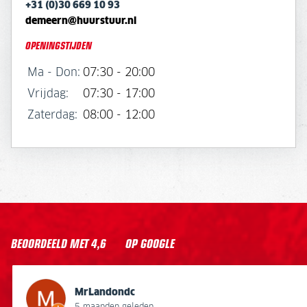
+31 (0)30 669 10 93
demeern@huurstuur.nl
OPENINGSTIJDEN
Ma - Don:
07:30 - 20:00
Vrijdag:
07:30 - 17:00
Zaterdag:
08:00 - 12:00
BEOORDEELD MET
4,6
OP GOOGLE
MrLandondc
Stefan Van Steenbergen
Remco de Pater
P.A van der Marel
Jurgen Gerritse
Gerrit Hansman
Dennis Boot
Henri de Jong
Michel van Zandvliet
Roy Veneman
MrLandondc