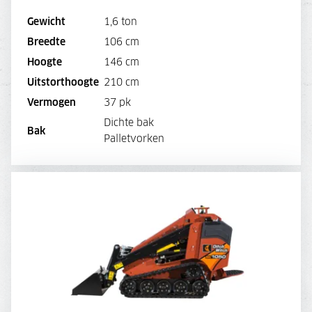
Gewicht
1,6 ton
Breedte
106 cm
BEKIJK MACHINE
Hoogte
146 cm
Uitstorthoogte
210 cm
BEKIJK BROCHURE
Vermogen
37 pk
Dichte bak
DIRECT AANVRAGEN
Bak
Palletvorken
DITCH WITCH SK1050 + KLEPELMAAIER
DAGPRIJS
220,-
WEEKPRIJS
880,-