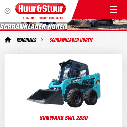
SCHRANKLADER HUREN
MACHINES
SCHRANKLADER HUREN
SUNWARD SWL 2830
DAGPRIJS
170,-
WEEKPRIJS
680,-
SUNWARD SWL 2830