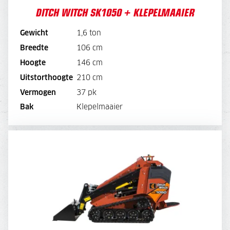
DITCH WITCH SK1050 + KLEPELMAAIER
Gewicht
1,6 ton
BEKIJK MACHINE
Breedte
106 cm
Hoogte
146 cm
BEKIJK BROCHURE
Uitstorthoogte
210 cm
Vermogen
37 pk
DIRECT AANVRAGEN
Bak
Klepelmaaier
DITCH WITCH SK1050 + KETTINGGRAVER
DAGPRIJS
220,-
WEEKPRIJS
880,-