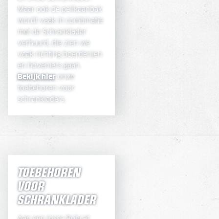
Maar ook de pelikaanbak
wordt vaak in combinatie
met de Schranklader
verhuurd, die zien we
vaak richting boerderijen
en hoveniers gaan.
Bekijk hier
onze
toebehoren voor
schrankladers.
TOEBEHOREN
VOOR
SCHRANKLADER
Aan een losse Bobcat