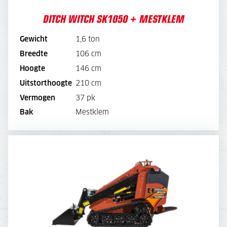
DITCH WITCH SK1050 + MESTKLEM
Gewicht
1,6 ton
BEKIJK MACHINE
Breedte
106 cm
Hoogte
146 cm
BEKIJK BROCHURE
Uitstorthoogte
210 cm
Vermogen
37 pk
DIRECT AANVRAGEN
Bak
Mestklem
DITCH WITCH SK1050 + BOOMGRIJPER
DAGPRIJS
220,-
WEEKPRIJS
880,-