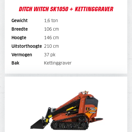
DITCH WITCH SK1050 + KETTINGGRAVER
Gewicht
1,6 ton
BEKIJK MACHINE
Breedte
106 cm
Hoogte
146 cm
BEKIJK BROCHURE
Uitstorthoogte
210 cm
Vermogen
37 pk
DIRECT AANVRAGEN
Bak
Kettinggraver
DITCH WITCH SK1050 + MESTKLEM
DAGPRIJS
165,-
WEEKPRIJS
660,-