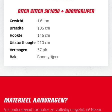
DITCH WITCH SK1050 + BOOMGRIJPER
Gewicht
1,6 ton
BEKIJK MACHINE
Breedte
106 cm
Hoogte
146 cm
BEKIJK BROCHURE
Uitstorthoogte
210 cm
Vermogen
37 pk
DIRECT AANVRAGEN
Bak
Boomgrijper
MATERIEEL AANVRAGEN?
Vul onderstaand formulier zo volledig mogelijk in! Neem