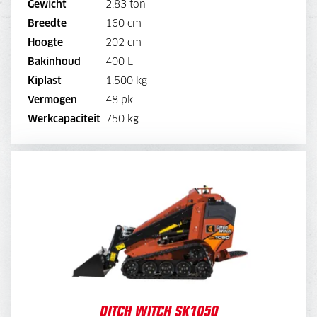
Gewicht
2,83 ton
Breedte
160 cm
BEKIJK MACHINE
Hoogte
202 cm
Bakinhoud
400 L
BEKIJK BROCHURE
Kiplast
1.500 kg
Vermogen
48 pk
DIRECT AANVRAGEN
Werkcapaciteit
750 kg
DITCH WITCH SK1050
DAGPRIJS
135,-
WEEKPRIJS
540,-
DITCH WITCH SK1050