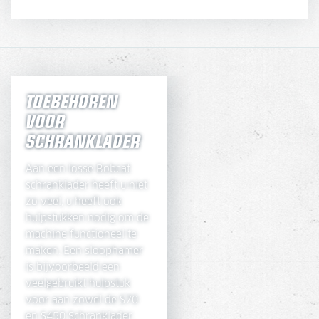
TOEBEHOREN
VOOR
SCHRANKLADER
Aan een losse Bobcat
schranklader heeft u niet
zo veel, u heeft ook
hulpstukken nodig om de
machine functioneel te
maken. Een sloophamer
is bijvoorbeeld een
veelgebruikt hulpstuk
voor aan zowel de S70
en S450 Schranklader.