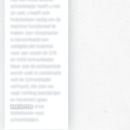
schranklader heeft u niet
zo veel, u heeft ook
hulpstukken nodig om de
machine functioneel te
maken. Een sloophamer
is bijvoorbeeld een
veelgebruikt hulpstuk
voor aan zowel de S70
en S450 Schranklader.
Maar ook de pelikaanbak
wordt vaak in combinatie
met de Schranklader
verhuurd, die zien we
vaak richting boerderijen
en hoveniers gaan.
Bekijk hier
onze
toebehoren voor
schrankladers.