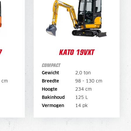
DAGPRIJS
DAGPRIJS
120,-
WEEKPRIJS
450,-
OPTIES:
l. filters
EKPRIJS
OPTIES:
7
KATO 19VXT
l. filters
COMPACT
BEKIJK MACHINE
E
Gewicht
2,0 ton
6 cm
Breedte
98 - 130 cm
BEKIJK BROCHURE
E
Hoogte
234 cm
Bakinhoud
125 L
DIRECT AANVRAGEN
N
Vermogen
14 pk