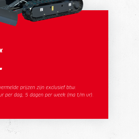
K
-
ermelde prijzen zijn exclusief btw.
ur per dag, 5 dagen per week (ma t/m vr).