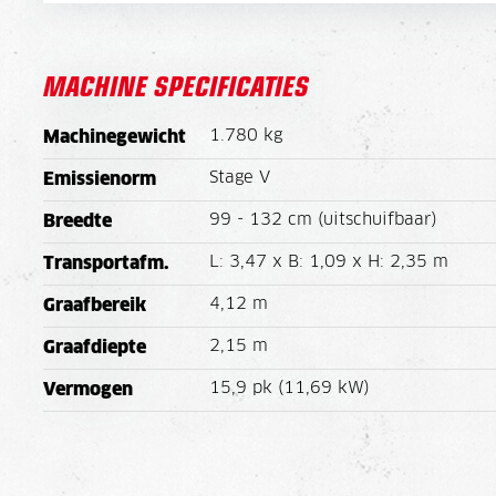
MACHINE SPECIFICATIES
1.780 kg
Machinegewicht
Stage V
Emissienorm
99 - 132 cm (uitschuifbaar)
Breedte
L: 3,47 x B: 1,09 x H: 2,35 m
Transportafm.
4,12 m
Graafbereik
2,15 m
Graafdiepte
15,9 pk (11,69 kW)
Vermogen