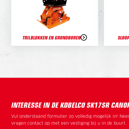
TRILBLOKKEN EN GRONDBOREN
SLOO
INTERESSE IN DE KOBELCO SK17SR CANO
Vul onderstaand formulier zo volledig mogelijk in! Ne
vragen contact op met een vestiging bij u in de buurt.