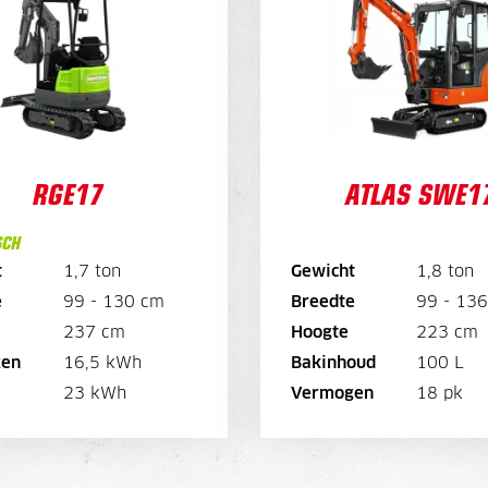
DAGPRIJS
120,-
*Standaard met laadsnoer
WEEKPRIJS
-
45,
Overdruk exc
*Standaard met laadsnoer
WE
450,-
RGE17
ATLAS SWE1
180,-
Overdruk exc
SCH
BEKIJK MACHINE
BEKIJK MACHIN
t
1,7 ton
Gewicht
1,8 ton
e
99 - 130 cm
Breedte
99 - 13
BEKIJK BROCHURE
BEKIJK BROCHUR
237 cm
Hoogte
223 cm
en
16,5 kWh
Bakinhoud
100 L
DIRECT AANVRAGEN
DIRECT AANVRAGE
23 kWh
Vermogen
18 pk