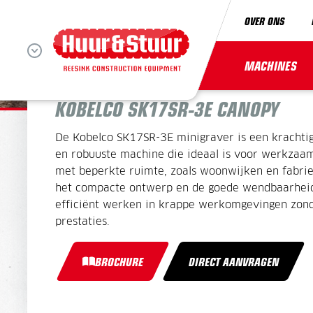
OVER ONS
MINIGRAVER 1,7 TON
MACHINES
KOBELCO SK17SR-3E CANOPY
De Kobelco SK17SR-3E minigraver is een krachtig
en robuuste machine die ideaal is voor werkzaa
met beperkte ruimte, zoals woonwijken en fabrie
het compacte ontwerp en de goede wendbaarhei
efficiënt werken in krappe werkomgevingen zond
prestaties.
BROCHURE
DIRECT AANVRAGEN