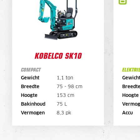
DAGPRIJS
116,-
190,-
WEEKPRIJS
435,-
760,-
KOBELCO SK10
COMPACT
ELEKTRI
BEKIJK MACHINE
Gewicht
1,1 ton
Gewich
Breedte
75 - 98 cm
Breedt
BEKIJK BROCHURE
Hoogte
153 cm
Hoogte
Bakinhoud
75 L
Vermog
DIRECT AANVRAGEN
Vermogen
8,3 pk
Accu