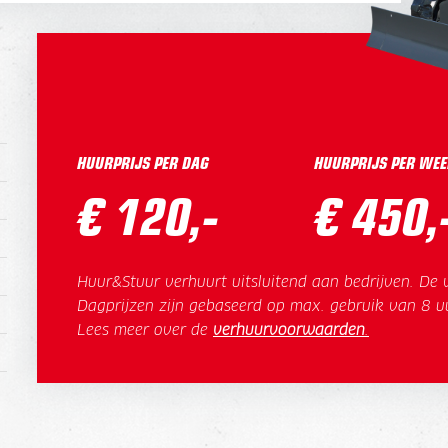
HUURPRIJS PER DAG
HUURPRIJS PER WEE
€ 120,-
€ 450,
Huur&Stuur verhuurt uitsluitend aan bedrijven. De v
Dagprijzen zijn gebaseerd op max. gebruik van 8 u
Lees meer over de
verhuurvoorwaarden
.