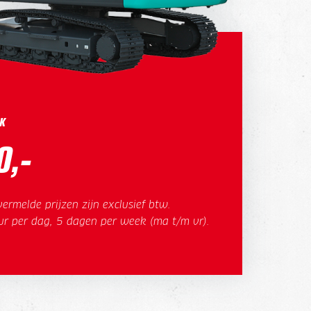
K
0,-
ermelde prijzen zijn exclusief btw.
ur per dag, 5 dagen per week (ma t/m vr).