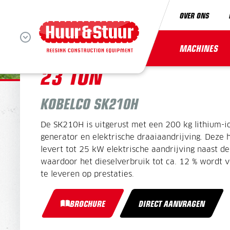
OVER ONS
HYBRIDE RUPSGRAAF
MACHINES
23 TON
KOBELCO SK210H
De SK210H is uitgerust met een 200 kg lithium-io
generator en elektrische draaiaandrijving. Deze 
levert tot 25 kW elektrische aandrijving naast de
waardoor het dieselverbruik tot ca. 12 % wordt 
te leveren op prestaties.
BROCHURE
DIRECT AANVRAGEN