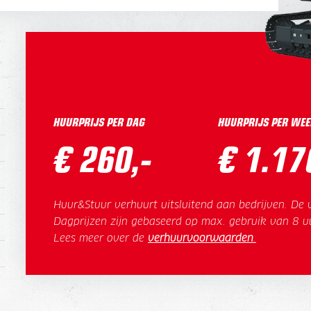
HUURPRIJS PER DAG
HUURPRIJS PER WEE
€ 260,-
€ 1.17
Huur&Stuur verhuurt uitsluitend aan bedrijven. De v
Dagprijzen zijn gebaseerd op max. gebruik van 8 u
Lees meer over de
verhuurvoorwaarden
.