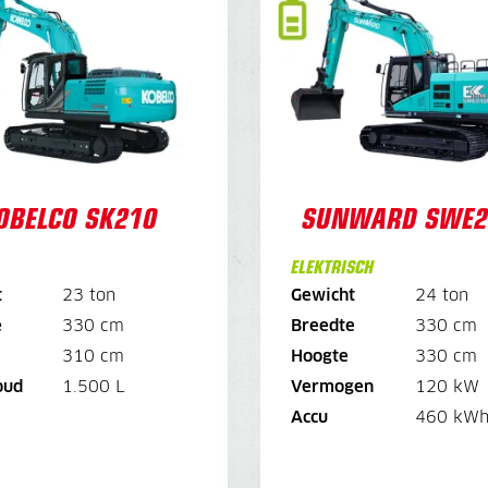
OBELCO SK210
SUNWARD SWE2
DAGPRIJS
735,-
OPTIES:
-
45,
Overdruk exc
Overdruk excl. filters
15,-
GPS voor
GPS voorbereiding
-
115,
GPS set
50,-
WE
3.675,-
WEEKPRIJS
OBELCO SK210
SUNWARD SWE2
OPTIES:
ELEKTRISCH
-
180,
Overdruk exc
Overdruk excl. filters
60,-
GPS voor
t
23 ton
Gewicht
24 ton
GPS voorbereiding
-
575,
GPS set
200,-
e
330 cm
Breedte
330 cm
310 cm
Hoogte
330 cm
oud
1.500 L
Vermogen
120 kW
BEKIJK MACHINE
BEKIJK MACHIN
Accu
460 kW
BEKIJK BROCHURE
BEKIJK BROCHUR