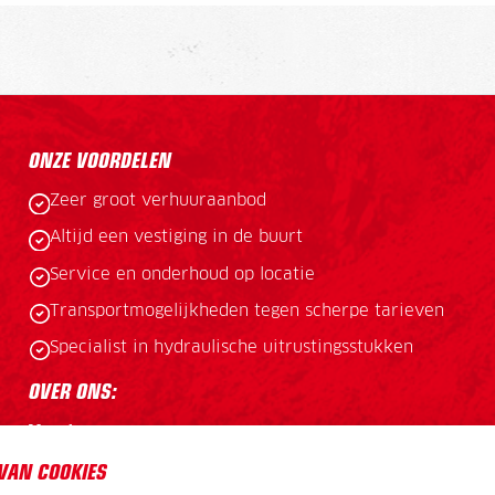
ONZE VOORDELEN
Zeer groot verhuuraanbod
Altijd een vestiging in de buurt
Service en onderhoud op locatie
Transportmogelijkheden tegen scherpe tarieven
 aanraden! De aanvraag, levering en retour verliepen soepel en fle
ooit gemiddeld geweest altijd perfect. Als er een machine of aanbou
Specialist in hydraulische uitrustingsstukken
OVER ONS:
Vacatures
Verzekerings- en verhuurvoorwaarden
VAN COOKIES
Vestigingen