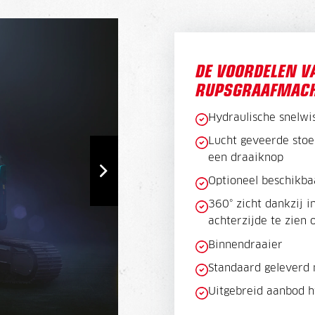
DE VOORDELEN V
RUPSGRAAFMACH
Hydraulische snelwis
Lucht geveerde stoel
een draaiknop
Optioneel beschikba
360° zicht dankzij i
achterzijde te zien
Binnendraaier
Standaard geleverd 
Uitgebreid aanbod h