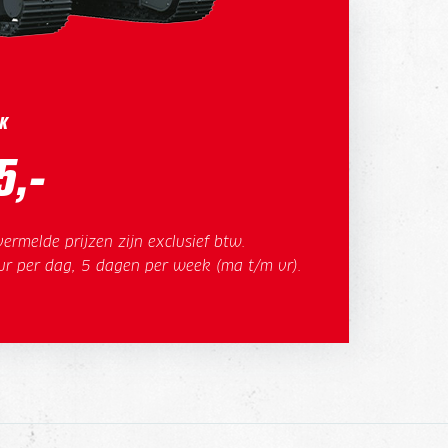
K
5,-
ermelde prijzen zijn exclusief btw.
ur per dag, 5 dagen per week (ma t/m vr).