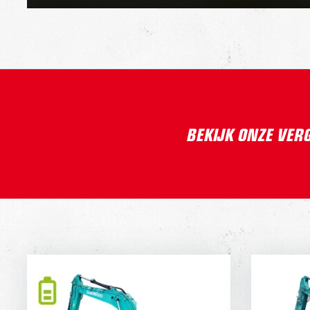
BEKIJK ONZE VER
SUNWARD SWE240FE
K