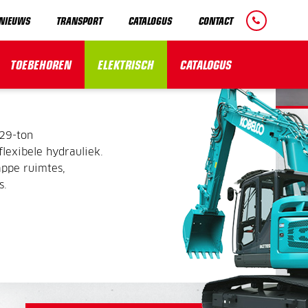
NIEUWS
TRANSPORT
CATALOGUS
CONTACT
29 TON
TOEBEHOREN
ELEKTRISCH
CATALOGUS
29-ton
lexibele hydrauliek.
appe ruimtes,
s.