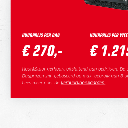
HUURPRIJS PER DAG
HUURPRIJS PER WEE
€ 270,-
€ 1.21
Huur&Stuur verhuurt uitsluitend aan bedrijven. De v
Dagprijzen zijn gebaseerd op max. gebruik van 8 u
Lees meer over de
verhuurvoorwaarden
.