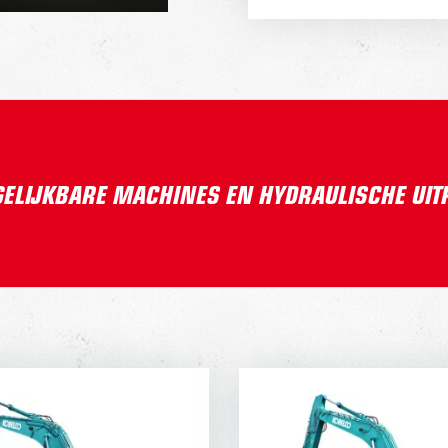
GELIJKBARE MACHINES EN HYDRAULISCHE UI
OBELCO SK260
KOBELCO SK3