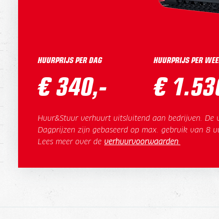
HUURPRIJS PER DAG
HUURPRIJS PER WEE
€ 340,-
€ 1.53
Huur&Stuur verhuurt uitsluitend aan bedrijven. De v
Dagprijzen zijn gebaseerd op max. gebruik van 8 u
Lees meer over de
verhuurvoorwaarden
.