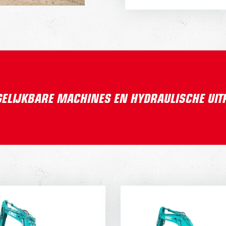
GELIJKBARE MACHINES EN HYDRAULISCHE UI
OBELCO SK270
KOBELCO SK3