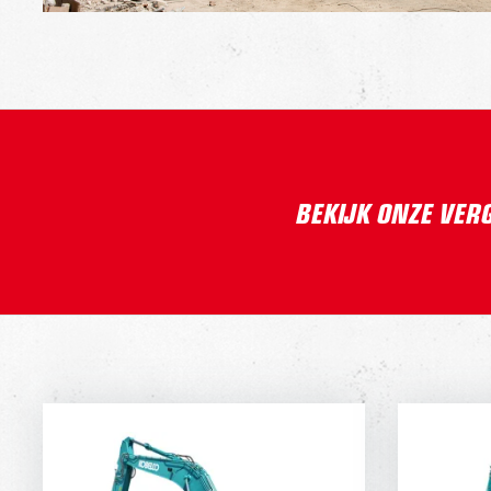
BEKIJK ONZE VER
KOBELCO SK260
K