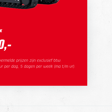
K
0,-
ermelde prijzen zijn exclusief btw.
ur per dag, 5 dagen per week (ma t/m vr).