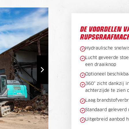
DE VOORDELEN V
RUPSGRAAFMACH
Hydraulische snelwis
Lucht geveerde stoel
een draaiknop
Optioneel beschikba
360° zicht dankzij i
achterzijde te zien
Laag brandstofverbr
Standaard geleverd 
Uitgebreid aanbod h