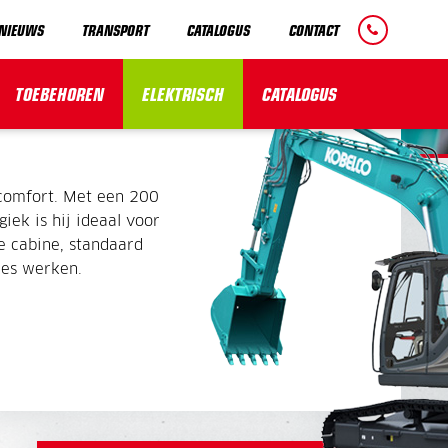
NIEUWS
TRANSPORT
CATALOGUS
CONTACT
32 TON
TOEBEHOREN
ELEKTRISCH
CATALOGUS
comfort. Met een 200
iek is hij ideaal voor
e cabine, standaard
ies werken.