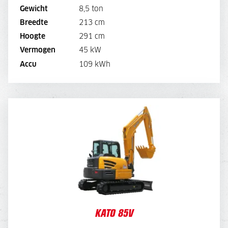
180,-
Overdruk excl. filters
Gewicht
8,5 ton
180,-
Snellader
Breedte
213 cm
BEKIJK MACHINE
Hoogte
291 cm
Vermogen
45 kW
DIRECT AANVRAGEN
Accu
109 kWh
KATO 85V
DAGPRIJS
175,-
OPTIES:
Draaikantelstuk
60,-
Overdruk excl. filters
-
45,
WEEKPRIJS
700,-
KATO 85V
OPTIES:
-
240,