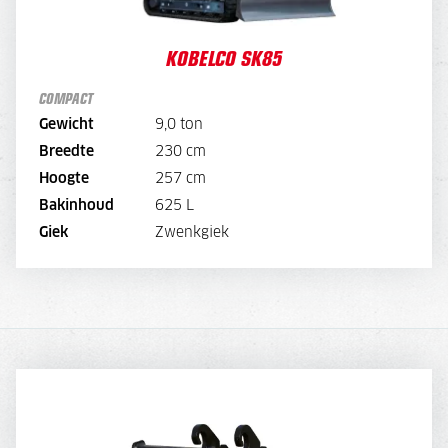
WEEKPRIJS
700,-
KOBELCO SK85
OPTIES:
-
240,
Draaikantelstuk
COMPACT
180,-
Overdruk excl. filters
Gewicht
9,0 ton
BEKIJK MACHINE
Breedte
230 cm
Hoogte
257 cm
BEKIJK BROCHURE
Bakinhoud
625 L
Giek
Zwenkgiek
DIRECT AANVRAGEN