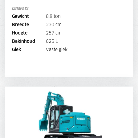
-
240,
Draaikantelstuk
COMPACT
180,-
Overdruk excl. filters
Gewicht
8,8 ton
Breedte
230 cm
BEKIJK MACHINE
Hoogte
257 cm
Bakinhoud
625 L
BEKIJK BROCHURE
Giek
Vaste giek
DIRECT AANVRAGEN
KOBELCO SK85
DAGPRIJS
175,-
OPTIES:
Draaikantelstuk
60,-
Overdruk excl. filters
-
45,