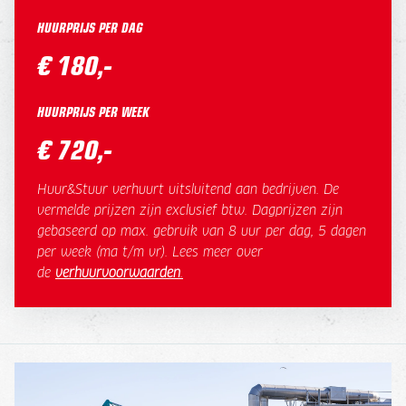
HUURPRIJS PER DAG
€ 180,-
HUURPRIJS PER WEEK
€ 720,-
Huur&Stuur verhuurt uitsluitend aan bedrijven. De
vermelde prijzen zijn exclusief btw. Dagprijzen zijn
gebaseerd op max. gebruik van 8 uur per dag, 5 dagen
per week (ma t/m vr). Lees meer over
de
verhuurvoorwaarden
.