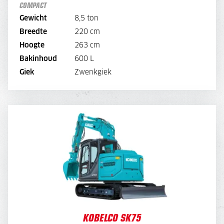
Draaikantelstuk
COMPACT
180,-
Overdruk excl. filters
Gewicht
8,5 ton
BEKIJK MACHINE
Breedte
220 cm
Hoogte
263 cm
BEKIJK BROCHURE
Bakinhoud
600 L
Giek
Zwenkgiek
DIRECT AANVRAGEN
KOBELCO SK75
DAGPRIJS
175,-
OPTIES:
Draaikantelstuk
60,-
Overdruk excl. filters
-
45,
WEEKPRIJS
700,-
KOBELCO SK75
OPTIES: