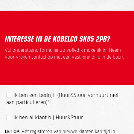
INTERESSE IN DE KOBELCO SK85 2PB?
Vul onderstaand formulier zo volledig mogelijk in! Neem
voor vragen contact op met een vestiging bij u in de buurt.
Ik ben een bedrijf. (Huur&Stuur verhuurt niet
aan particulieren)
*
Ik ben al klant bij Huur&Stuur.
LET OP:
Het registreren van nieuwe klanten kan tijd in