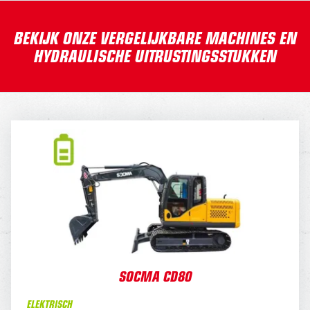
BEKIJK ONZE VERGELIJKBARE MACHINES EN
HYDRAULISCHE UITRUSTINGSSTUKKEN
SOCMA CD80
DAGPRIJS
380,-
OPTIES:
Draaikantelstuk
60,-
Overdruk excl. filters
-
45,
Snellader
45,-
WEEKPRIJS
1.900,-
SOCMA CD80
OPTIES:
ELEKTRISCH
-
240,
Draaikantelstuk