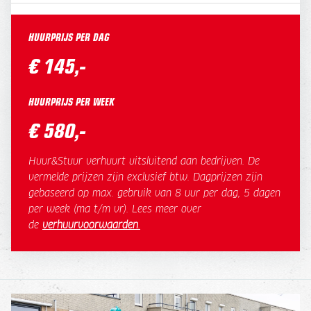
HUURPRIJS PER DAG
€ 145,-
HUURPRIJS PER WEEK
€ 580,-
Huur&Stuur verhuurt uitsluitend aan bedrijven. De
vermelde prijzen zijn exclusief btw. Dagprijzen zijn
gebaseerd op max. gebruik van 8 uur per dag, 5 dagen
per week (ma t/m vr). Lees meer over
de
verhuurvoorwaarden
.