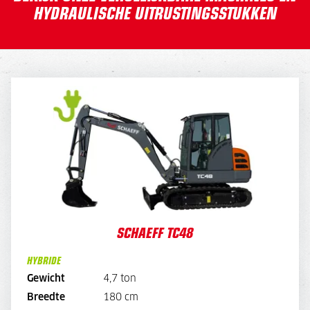
HYDRAULISCHE UITRUSTINGSSTUKKEN
SCHAEFF TC48
DAGPRIJS
295,-
WEEKPRIJS
1.180,-
SCHAEFF TC48
HYBRIDE
BEKIJK MACHINE
Gewicht
4,7 ton
Breedte
180 cm
BEKIJK BROCHURE