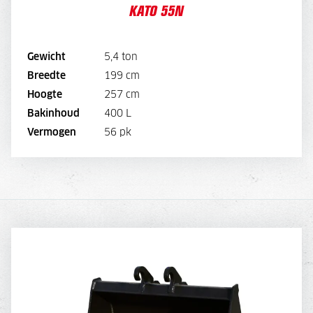
KATO 55N
180,-
Overdruk excl. filters
BEKIJK MACHINE
Gewicht
5,4 ton
Breedte
199 cm
BEKIJK BROCHURE
Hoogte
257 cm
Bakinhoud
400 L
DIRECT AANVRAGEN
Vermogen
56 pk