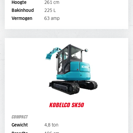
Hoogte
261 cm
Bakinhoud
225 L
DIRECT AANVRAGEN
Vermogen
63 amp
KOBELCO SK50
DAGPRIJS
145,-
OPTIES:
-
45,
Overdruk excl. filters
WEEKPRIJS
580,-
OPTIES:
KOBELCO SK50
180,-
Overdruk excl. filters
COMPACT
BEKIJK MACHINE
Gewicht
4,8 ton