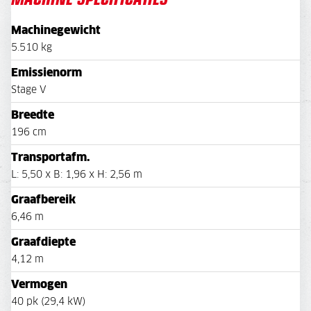
Machinegewicht
5.510 kg
Emissienorm
Stage V
Breedte
196 cm
Transportafm.
L: 5,50 x B: 1,96 x H: 2,56 m
Graafbereik
6,46 m
Graafdiepte
4,12 m
Vermogen
40 pk (29,4 kW)