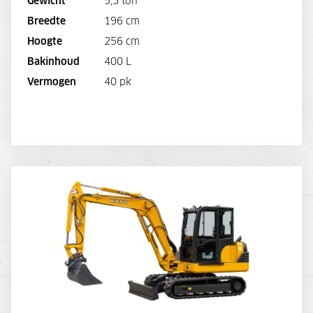
Gewicht
5,3 ton
Breedte
196 cm
BEKIJK MACHINE
Hoogte
256 cm
Bakinhoud
400 L
BEKIJK BROCHURE
Vermogen
40 pk
DIRECT AANVRAGEN
KATO 55N
DAGPRIJS
145,-
OPTIES:
-
45,
Overdruk excl. filters
WEEKPRIJS
580,-
OPTIES: