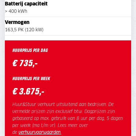
Batterij capaciteit
> 400 kWh
Vermogen
163,5 PK (120 kW)
HUURPRIJS PER DAG
€ 735,-
HUURPRIJS PER WEEK
€ 3.675,-
Huur&Stuur verhuurt uitsluitend aan bedrijven. De
vermelde prijzen zijn exclusief btw. Dagprijzen zijn
gebaseerd op max. gebruik van 8 uur per dag, 5 dagen
per week (ma t/m vr). Lees meer over
de
verhuurvoorwaarden
.