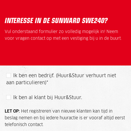
INTERESSE IN DE SUNWARD SWE240?
Vul onderstaand formulier zo volledig mogelijk in! Neem
voor vragen contact op met een vestiging bij u in de buurt.
Ik ben een bedrijf. (Huur&Stuur verhuurt niet
aan particulieren)
*
Ik ben al klant bij Huur&Stuur.
LET OP:
Het registreren van nieuwe klanten kan tijd in
beslag nemen en bij iedere huuractie is er vooraf altijd eerst
telefonisch contact.