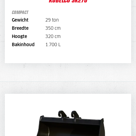
OPTIES:
COMPACT
-
180,
Overdruk excl. filters
60,-
GPS voorbereiding
Gewicht
29 ton
-
575,
GPS set
Breedte
350 cm
BEKIJK MACHINE
Hoogte
320 cm
Bakinhoud
1.700 L
BEKIJK BROCHURE
DIRECT AANVRAGEN